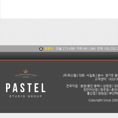
방문자
오늘:
273,898
어제:
461,266
전체:
183,202,
(주)파스텔 | 대표: 서길호 | 본사: 경기도
고객센터: 1833-9
전국지점 : 본점(용인 동백) | 삼청점 | 강
천안아산점 | 청주점 | 춘천점
울산점 | 창원점 | 부산
Copyright Since 2002 