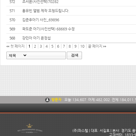
572
조서윤(사진선택)70282
571
홍유빈 앨범 제작 요청드립니다.
570
김준후아기 사진_69896
569
곽도준 아기(사진선택) 68669 수정
568
강민아 아기 윤정섭
첫 페이지
1
2
3
4
5
6
7
8
9
10
끝 페이지
검색
방문자
오늘:
134,607
어제:
482,002
전체:
184,011,
(주)파스텔 | 대표: 서길호 | 본사: 경기도
고객센터: 1833-9