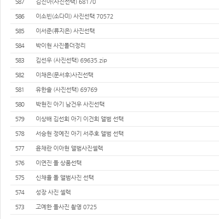
587
김진아(사진선택) 68170
586
이소빈(소다미) 사진선택 70572
585
이서준(류지은) 사진선택
584
박이현 사진폴더정리
583
김선우 (사진선택) 69635.zip
582
이채은(문서후)사진선택
581
유한솔 (사진선택) 69769
580
박현진 아기 남건우 사진선택
579
이상배 김선회 아기 이건희 앨범 선택
578
서승현 정예진 아기 서주호 앨범 선택
577
윤채란 이아현 앨범사진셀렉
576
이연진 돌 상품선택
575
신채율 돌 앨범사진 선택
574
성장 사진 셀렉
573
고예한 돌사진 촬영 0725