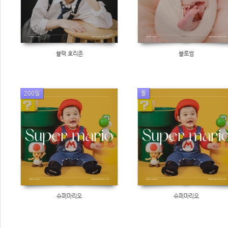
블랙 호리존
블로썸
200일
돌
슈퍼마리오
슈퍼마리오