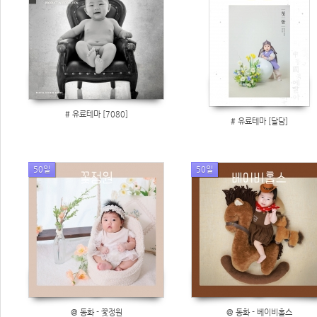
# 유료테마 [7080]
# 유료테마 [달담]
50일
50일
@ 동화 - 꽃정원
@ 동화 - 베이비홀스