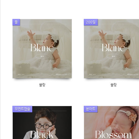
돌
200일
블랑
블랑
모먼트캡슐
본아트