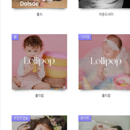
돌쇠
라운드세미
돌
100일
롤리팝
롤리팝
모먼트캡슐
본아트