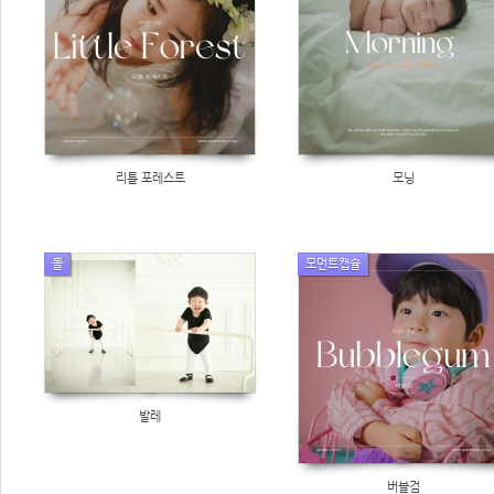
리틀 포레스트
모닝
돌
모먼트캡슐
발레
버블검