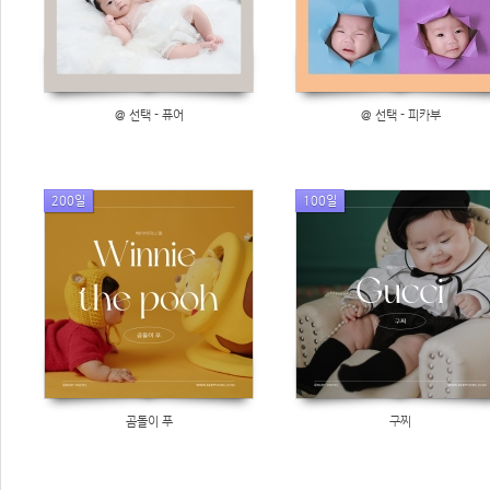
@ 선택 - 퓨어
@ 선택 - 피카부
200일
100일
곰돌이 푸
구찌