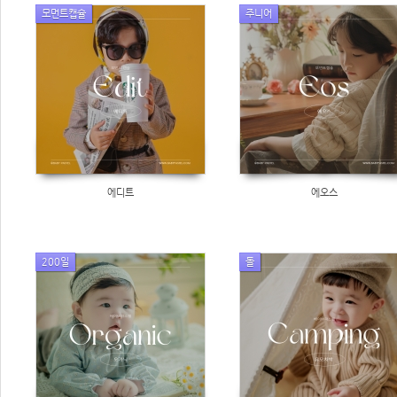
모먼트캡슐
주니어
에디트
에오스
200일
돌