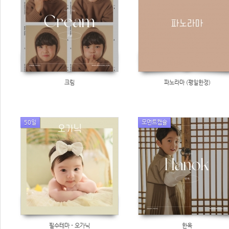
크림
파노라마 (평일한정)
50일
모먼트캡슐
필수테마 - 오가닉
한옥