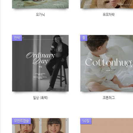
오가닉
유모차박
만삭
돌
일상 (흑백)
코튼허그
모먼트캡슐
50일