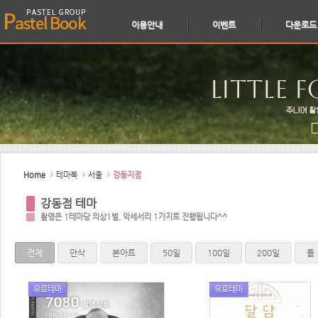
이용안내
이벤트
다운로드
Sketchbook5, 스케치북5
Sketchbook5, 스케치북5
Home
테마북
서울
강동지점
강동점 테마
촬영은 1테마당 의상1벌, 악세서리 1가지로 진행됩니다^^
전체
만삭
본아트
50일
100일
200일
돌
유료테마
유료테마