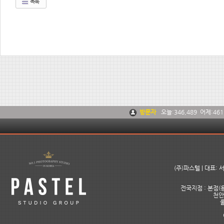
목록
방문자
오늘:
346,489
어제:
461
(주)파스텔 | 대표:
전국지점 : 본점(용
천안아
울