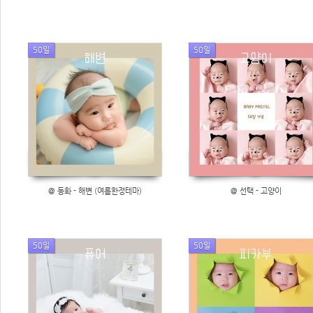
50일
50일
@ 동화 - 해변 (여름한정테마)
@ 선택 - 고양이
50일
50일