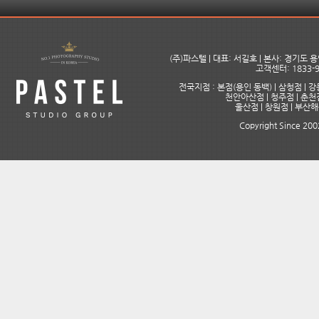
(주)파스텔 | 대표: 서길호 | 본사: 경기도
고객센터: 1833-9
전국지점 : 본점(용인 동백) | 삼청점 | 강
천안아산점 | 청주점 | 춘천점
울산점 | 창원점 | 부산
Copyright Since 2002 