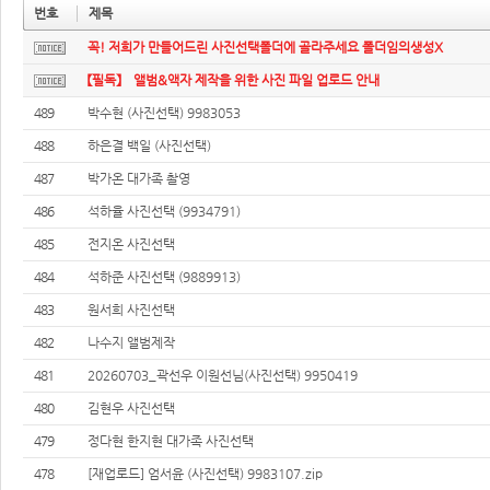
번호
제목
꼭! 저희가 만들어드린 사진선택폴더에 골라주세요 폴더임의생성X
【필독】 앨범&액자 제작을 위한 사진 파일 업로드 안내
489
박수현 (사진선택) 9983053
488
하은결 백일 (사진선택)
487
박가온 대가족 촬영
486
석하율 사진선택 (9934791)
485
전지온 사진선택
484
석하준 사진선택 (9889913)
483
원서희 사진선택
482
나수지 앨범제작
481
20260703_곽선우 이원선님(사진선택) 9950419
480
김현우 사진선택
479
정다현 한지현 대가족 사진선택
478
[재업로드] 엄서윤 (사진선택) 9983107.zip