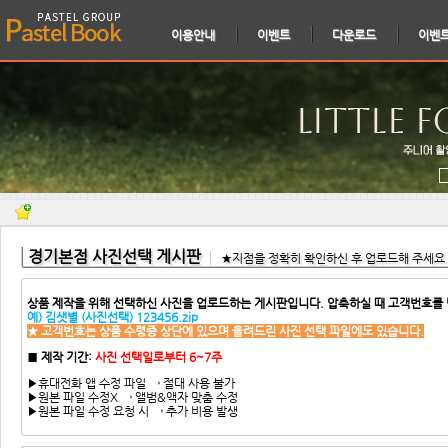
이용안내
이벤트
다운로드
이벤
경기본점 사진선택 게시판
★지점을 정확히 확인하신 후 업로드해 주세요
상품 제작을 위해 선택하신 사진을 업로드하는 게시판입니다. 압축하실 때 고객번호를
예) 김샛별 (사진선택) 123456.zip
★ 고객번호는 상품 수령증 상단에 있으며 올려드린 사진 선택 파일에도 있습니다.
■
제작 기간:
사진
선택일로부터 6~7주
▶휴대전화 앱 수정 파일 → 절대 사용 불가
▶원본 파일 수정X → 앨범&액자 맞춤 수정
▶원본 파일 수정 요청 시 → 추가 비용 발생