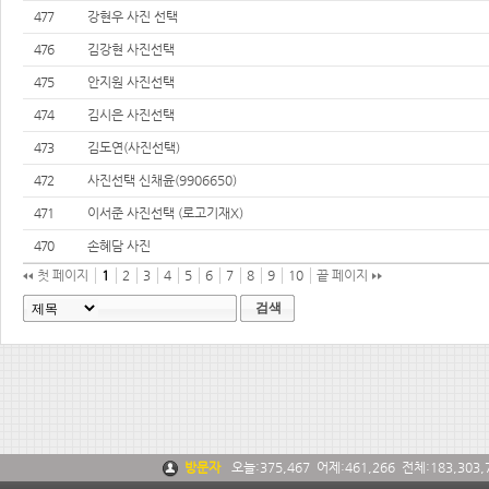
477
강현우 사진 선택
476
김강현 사진선택
475
안지원 사진선택
474
김시은 사진선택
473
김도연(사진선택)
472
사진선택 신채윤(9906650)
471
이서준 사진선택 (로고기재X)
470
손혜담 사진
첫 페이지
1
2
3
4
5
6
7
8
9
10
끝 페이지
검색
방문자
오늘:
375,467
어제:
461,266
전체:
183,303,