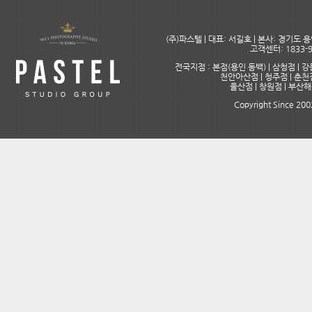
(주)파스텔 | 대표: 서길호 | 본사: 경기도
고객센터: 1833-9
전국지점 : 본점(용인 동백) | 삼청점 | 강
천안아산점 | 청주점 | 춘천점
울산점 | 창원점 | 부산
Copyright Since 2002 