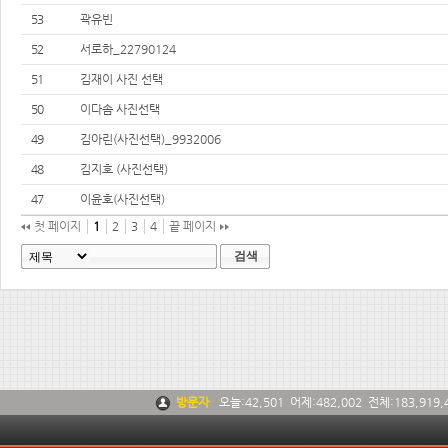
53
곽유빈
52
서로하_22790124
51
김재이 사진 선택
50
이다솜 사진선택
49
김아린(사진선택)_9932006
48
김지호 (사진선택)
47
이윤호(사진선택)
첫 페이지
1
2
3
4
끝 페이지
검색
방문자
오늘:
42,501
어제:
482,002
전체:
183,919,