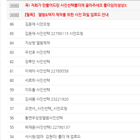
꼭! 저희가 만들어드린 사진선택폴더에 골라주세요 폴더임의생성X
【필독】 앨범&액자 제작을 위한 사진 파일 업로드 안내
66
김윤채 시안요청
65
김윤채 사진선택 22790115 시안요청
64
지상현 앨범제작
63
우선호 사진선택
62
강루안 사진선택
61
이채아 사진선택 22789558
60
서로하 사진선택
59
이도율 사진선택
58
김새봄 사진선택 23221920
57
오연서_사진선택_시안요청
56
황연우성장앨범사진선택
55
박재윤(사진선택) 22790137
54
서시원(엄마: 김현미) 폴더 재 업로드