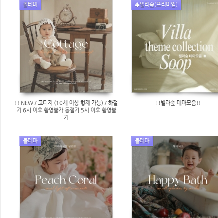
돌테마
♣빌라숲(프리미엄)
!! NEW / 코티지 (10세 이상 형제 가능) / 하절
!!빌라숲 테마모음!!
기 6시 이후 촬영불가 동절기 5시 이후 촬영불
가
돌테마
돌테마