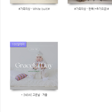
#가족의상 - White (suit)#
#가족의상 - 한복(+추가요금)#
100일테마
* [NEW] 고운날 : 겨울