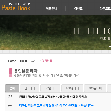
이용안내
이벤트
다운로드
Sketchbook5, 스케치북5
Sketchbook5, 스케치북5
Home
테마북
경기도
경기본점
용인본점 테마
촬영은 1테마당 의상1벌, 악세서리 1가지로 진행됩니다^^
전체
만삭테마
50일테마
100일테마
200일테마
공지
[필독] 만삭촬영 고객님께서는 " 2테마"를 선택해 주세요.
공지
테마및 의상은 고객님의 촬영시기에 따라 변경될수 있습니다~