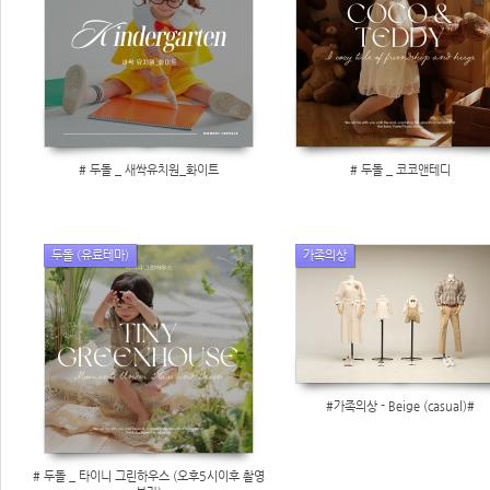
# 두돌 _ 새싹유치원_화이트
# 두돌 _ 코코앤테디
두돌 (유료테마)
가족의상
#가족의상 - Beige (casual)#
# 두돌 _ 타이니 그린하우스 (오후5시이후 촬영