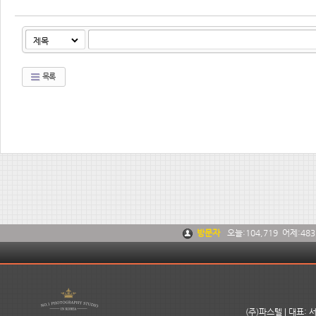
목록
방문자
오늘:
104,719
어제:
483
(주)파스텔 | 대표: