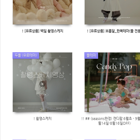
! [유료상품] 백일 촬영스케치
! [유료상품] 보름달_한복테마(돌 전용
두돌 (유료테마)
돌테마
! 촬영스케치
!! ## (seasons한정) 캔디팝 6월초 - 9월
월14일-8월16일OFF)