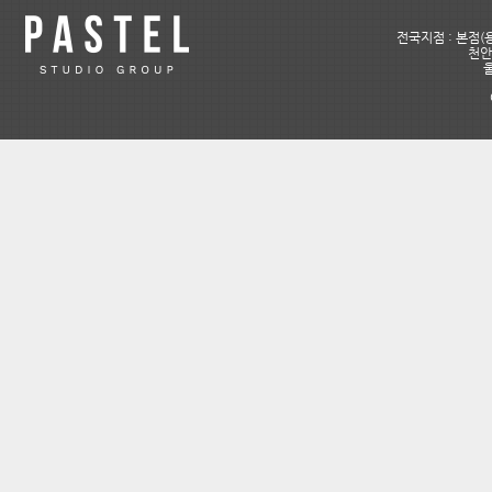
전국지점 : 본점(용
천안아
울