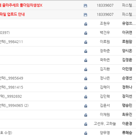
에 골라주세요 폴더임의생성X
18339607
파스텔...
 파일 업로드 안내
18339607
파스텔...
조현우
유엉쓰...
397)
백건우
이귀연
택)_9984211
이로원
로원맘
장하준
양시온
곽하은
김정윤
김지환
이민영
택)_9985649
정나은
손영선
택)_9981415
김해이
정하나
)_9992692
김민혁
장지선
)_9994965 (2)
김윤서
맹승민
이채원
최유진
고선우, 고하늘
이윤경
호 수정)
양무영
류혜승