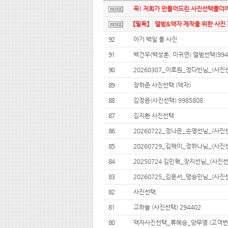
꼭! 저희가 만들어드린 사진선택폴더
【필독】 앨범&액자 제작을 위한 사진
92
아기 백일 돌 사진
91
백건우(백성훈, 이귀연) 앨범선택(9940
90
20260307_이로원_정다빈님_(사진선
89
장하준 사진선택 (액자)
88
김정윤(사진선택) 9985808
87
김지환 사진선택
86
20260722_정나은_손영선님_(사진선
85
20260729_김해이_정하나님_(사진선
84
20250724 김민혁_장지선님_(사진선택
83
20260725_김윤서_맹승민님_(사진선택
82
사진선택
81
고하늘 (사진선택) 294402
80
액자사진선택_류혜승_양무영 (고객번