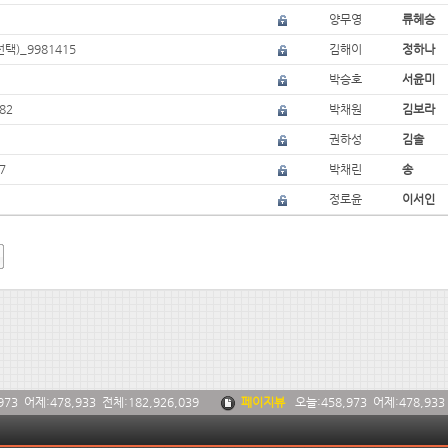
양무영
류혜승
택)_9981415
김해이
정하나
박승호
서윤미
82
박채원
김보라
권하성
김솔
7
박채린
송
정로윤
이서인
973
어제:
478,933
전체:
182,926,039
페이지뷰
오늘:
458,973
어제:
478,933