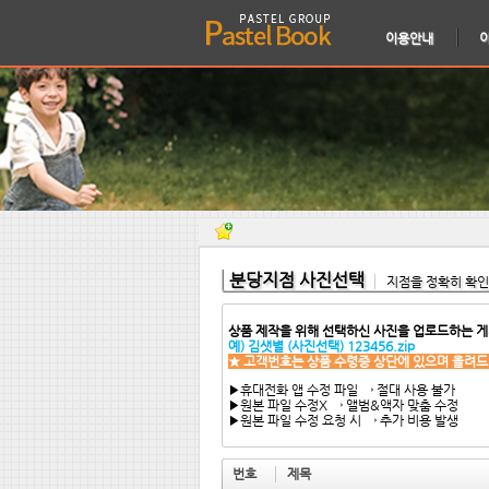
이용안내
분당지점 사진선택
지점을 정확히 확
상품 제작을 위해 선택하신 사진을 업로드하는 게
예) 김샛별 (사진선택) 123456.zip
★ 고객번호는 상품 수령증 상단에 있으며 올려드
▶휴대전화 앱 수정 파일 → 절대 사용 불가
▶원본 파일 수정X → 앨범&액자 맞춤 수정
▶원본 파일 수정 요청 시 → 추가 비용 발생
번호
제목