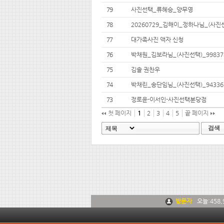
79
사진선택_류혜승_양무영
78
20260729_김해이_정하나님_(사진선
77
대가족사진 액자 신청
76
박채원_김보라님_(사진선택)_99837
75
김솔 권찬우
74
박채린_송단임님_(사진선택)_94336
73
정로윤-이서인-사진선택분당점
첫 페이지
1
2
3
4
5
끝 페이지
검색
방문자
오늘:
458,