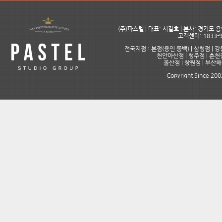
(주)파스텔 | 대표: 서길호 | 본사: 경기도
고객센터: 1833-9
전국지점 : 본점(용인 동백) | 삼청점 | 강
천안아산점 | 청주점 | 춘천점
울산점 | 창원점 | 부산
Copyright Since 2002 