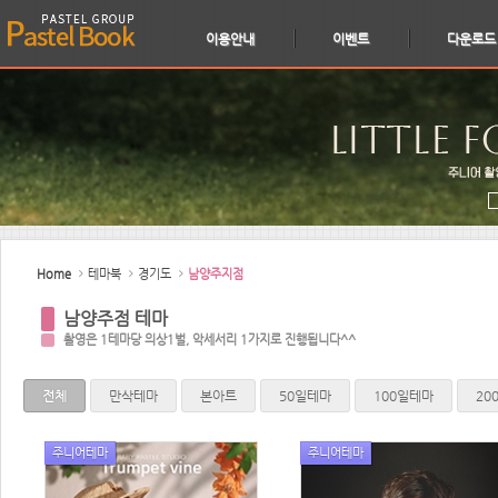
이용안내
이벤트
다운로드
Sketchbook5, 스케치북5
Sketchbook5, 스케치북5
Home
테마북
경기도
남양주지점
남양주점 테마
촬영은 1테마당 의상1벌, 악세서리 1가지로 진행됩니다^^
전체
만삭테마
본아트
50일테마
100일테마
20
주니어테마
주니어테마