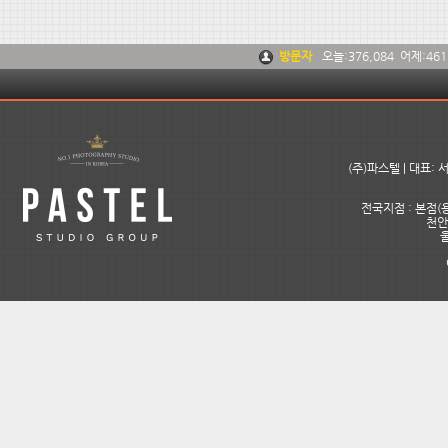
방문자
오늘:
376,084
어제:
461
(주)파스텔 | 대표:
전국지점 : 본점(용
천안아
울