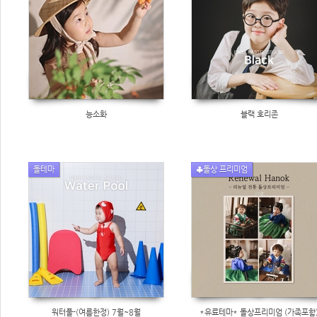
능소화
블랙 호리존
돌테마
♣돌상 프리미엄
워터풀-(여름한정) 7월~8월
*유료테마* 돌상프리미엄 (가족포함