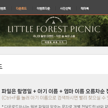
이벤트
다운로드
이벤트다운
사진선택
테마북
드