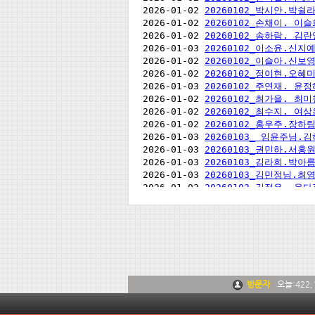
방문자
오늘:
422,